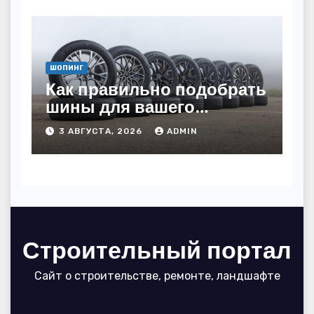
ШОПИНГ
Как правильно подобрать
шины для вашего
автомобиля: полное
3 АВГУСТА, 2026
ADMIN
руководство
Строительный портал
Сайт о строительстве, ремонте, ландшафте