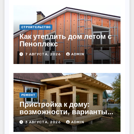
СТРОИТЕЛЬСТВО
Как утеплить дом летом с
Пеноплекс
7 АВГУСТА, 2026
ADMIN
РЕМОНТ
Пристройка к дому:
возможности, варианты и
особенности
3 АВГУСТА, 2026
ADMIN