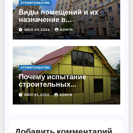
СТРОИТЕЛЬСТВО
Виды помещений и их
назначение в
недвижимости
ИЮЛ 29, 2026
ADMIN
СТРОИТЕЛЬСТВО
Почему испытание
строительных
материалов — залог
ИЮЛ 21, 2026
ADMIN
безопасности и
долговечности зданий?
Добавить комментарий