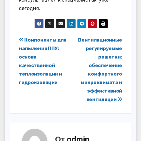
сегодня.
Навигация
Компоненты для
Вентиляционные
напыления ППУ:
регулируемые
по
основа
решетки:
записям
качественной
обеспечение
теплоизоляции и
комфортного
гидроизоляции
микроклимата и
эффективной
вентиляции
От
admin