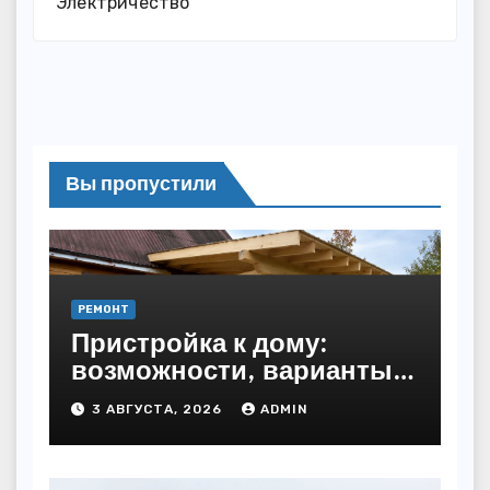
Электричество
Вы пропустили
РЕМОНТ
Пристройка к дому:
возможности, варианты и
особенности
3 АВГУСТА, 2026
ADMIN