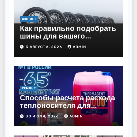
ШОПИНГ
Как правильно подобрать
шины для вашего
автомобиля: полное
3 АВГУСТА, 2026
ADMIN
руководство
РЕМОНТ
Способы расчета расхода
теплоносителя для
системы отопления
30 ИЮЛЯ, 2026
ADMIN