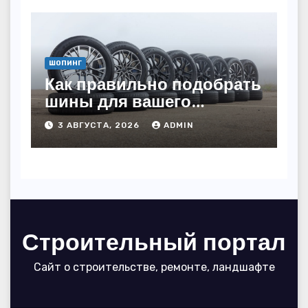
ШОПИНГ
Как правильно подобрать
шины для вашего
автомобиля: полное
3 АВГУСТА, 2026
ADMIN
руководство
Строительный портал
Сайт о строительстве, ремонте, ландшафте