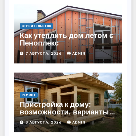
СТРОИТЕЛЬСТВО
Как утеплить дом летом с
Пеноплекс
7 АВГУСТА, 2026
ADMIN
РЕМОНТ
Пристройка к дому:
возможности, варианты и
особенности
3 АВГУСТА, 2026
ADMIN