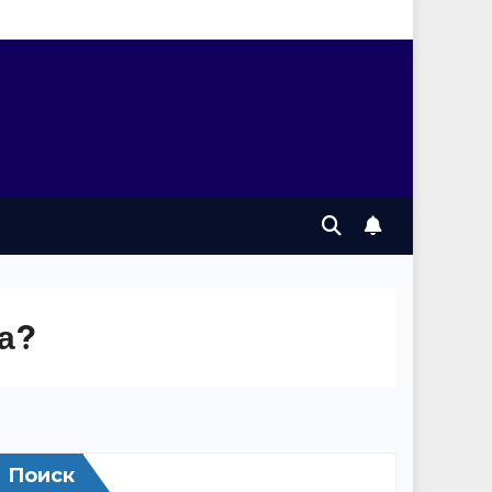
а?
Поиск