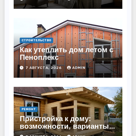
СТРОИТЕЛЬСТВО
Как утеплить дом летом с
Пеноплекс
7 АВГУСТА, 2026
ADMIN
РЕМОНТ
Пристройка к дому:
возможности, варианты и
особенности