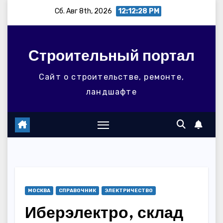
Перейти
Сб. Авг 8th, 2026
12:12:29 PM
к
содержимому
Строительный портал
Сайт о строительстве, ремонте,
ландшафте
МОСКВА
СПРАВОЧНИК
ЭЛЕКТРИЧЕСТВО
Иберэлектро, склад