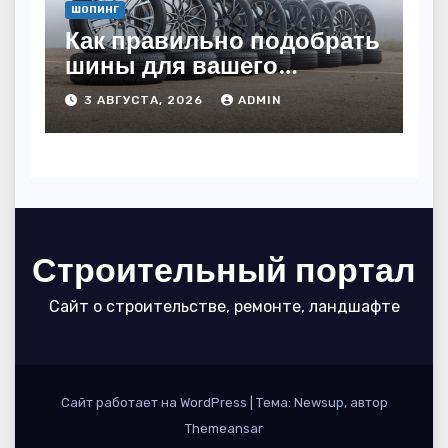
ШОПИНГ
Как правильно подобрать
шины для вашего
автомобиля: полное
3 АВГУСТА, 2026
ADMIN
руководство
Строительный портал
Сайт о строительстве, ремонте, ландшафте
Сайт работает на WordPress
|
Тема: Newsup, автор
Themeansar