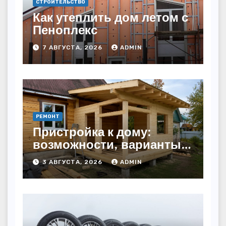
СТРОИТЕЛЬСТВО
Как утеплить дом летом с
Пеноплекс
7 АВГУСТА, 2026
ADMIN
РЕМОНТ
Пристройка к дому:
возможности, варианты и
особенности
3 АВГУСТА, 2026
ADMIN