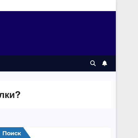
олки?
Поиск